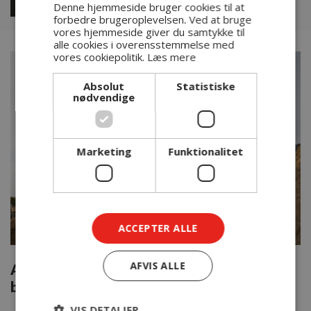
Læs mere her
Læs mere her
Denne hjemmeside bruger cookies til at
forbedre brugeroplevelsen. Ved at bruge
vores hjemmeside giver du samtykke til
alle cookies i overensstemmelse med
vores cookiepolitik.
Læs mere
Absolut
Statistiske
nødvendige
Marketing
Funktionalitet
ACCEPTER ALLE
AFVIS ALLE
Alt indenfor kloakarbejde, jordarbejde,
belægning og vejarbejde
VIS DETALJER